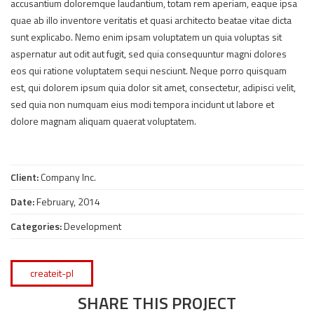
accusantium doloremque laudantium, totam rem aperiam, eaque ipsa
quae ab illo inventore veritatis et quasi architecto beatae vitae dicta
sunt explicabo. Nemo enim ipsam voluptatem un quia voluptas sit
aspernatur aut odit aut fugit, sed quia consequuntur magni dolores
eos qui ratione voluptatem sequi nesciunt. Neque porro quisquam
est, qui dolorem ipsum quia dolor sit amet, consectetur, adipisci velit,
sed quia non numquam eius modi tempora incidunt ut labore et
dolore magnam aliquam quaerat voluptatem.
Client:
Company Inc.
Date:
February, 2014
Categories:
Development
createit-pl
SHARE THIS PROJECT