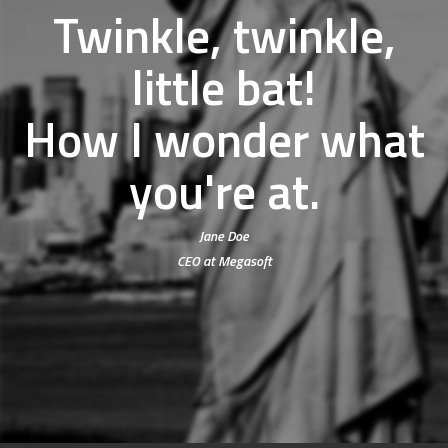
Twinkle, twinkle,
little bat!
How I wonder what
you're at.
Jane Doe
CEO at Megasoft