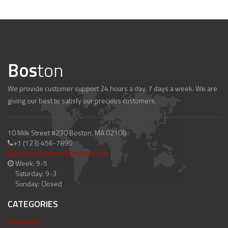
Bos
ton
We provide customer support 24 hours a day, 7 days a week. We are
giving our best to satisfy our precious customers.
10 Milk Street #230 Boston, MA 02108
+1 (123) 456-7890
wp.notifications@createit.com
Week: 9-5
Saturday: 9-3
Sunday: Closed
CATEGORIES
BRANDING